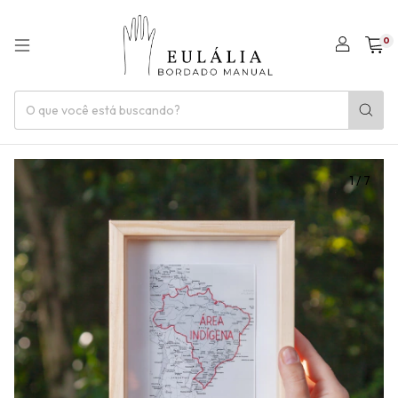
0
1
/
7