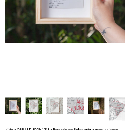
Início
>
OBRAS DISPONÍVEIS
>
Bordado em Fotografia
>
Área Indígena |