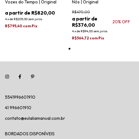
Vozes do Tempo | Original
Nós | Original
R$820,00
R$470,00
4
x
de
R$205,00
sem juros
20
% OFF
R$376,00
R$795,40
com
Pix
4
x
de
R$94,00
sem juros
R$364,72
com
Pix
5541996601910
41 996601910
contato@eulaliamanual.com.br
BORDADOS DISPONÍVEIS